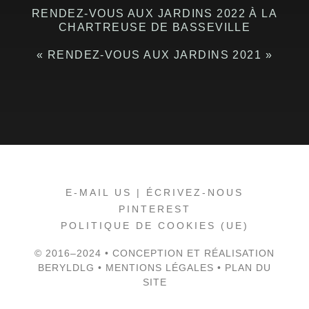
RENDEZ-VOUS AUX JARDINS 2022 À LA
CHARTREUSE DE BASSEVILLE
« RENDEZ-VOUS AUX JARDINS 2021 »
E-MAIL US | ÉCRIVEZ-NOUS
PINTEREST
POLITIQUE DE COOKIES (UE)
© 2016–2024 • CONCEPTION ET RÉALISATION
BERYLDLG
•
MENTIONS LÉGALES
•
PLAN DU
SITE