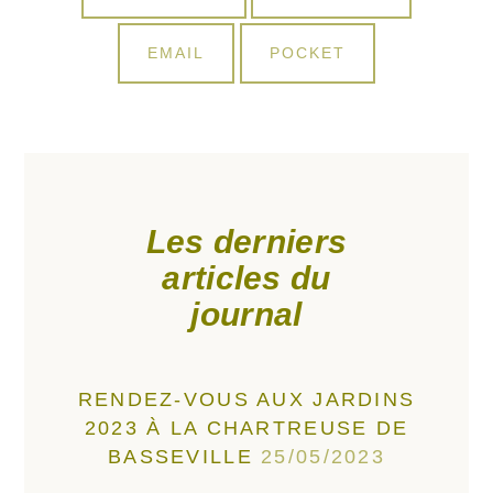
ON
ON
SHARE
SHARE
EMAIL
POCKET
ON
ON
Les derniers
articles du
journal
RENDEZ-VOUS AUX JARDINS
2023 À LA CHARTREUSE DE
BASSEVILLE
25/05/2023