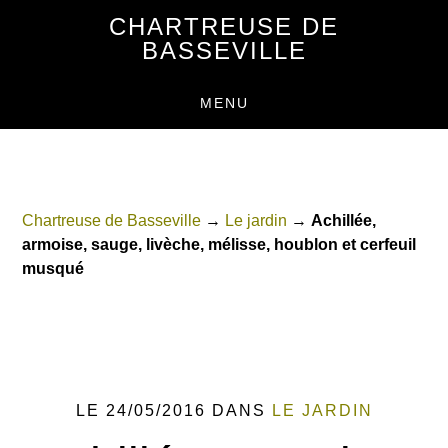
Passer
Passer
CHARTREUSE DE
au
au
BASSEVILLE
contenu
pied
principal
de
MENU
page
Chartreuse de Basseville
→
Le jardin
→
Achillée,
armoise, sauge, livèche, mélisse, houblon et cerfeuil
musqué
LE 24/05/2016
DANS
LE JARDIN