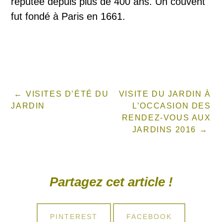
réputée depuis plus de 400 ans. Un couvent
fut fondé à Paris en 1661.
VISITES D’ÉTÉ DU
VISITE DU JARDIN À
JARDIN
L’OCCASION DES
RENDEZ-VOUS AUX
JARDINS 2016
Partagez cet article !
SHARE
SHARE
PINTEREST
FACEBOOK