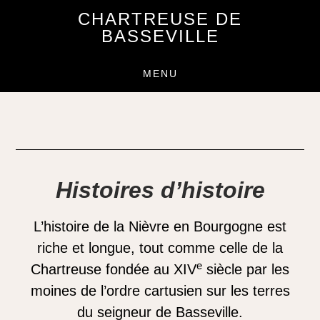
Passer
Passer
CHARTREUSE DE
au
au
BASSEVILLE
contenu
pied
principal
de
MENU
page
Histoires d’histoire
L’histoire de la Nièvre en Bourgogne est
riche et longue, tout comme celle de la
e
Chartreuse fondée au XIV
siècle par les
moines de l’ordre cartusien sur les terres
du seigneur de Basseville.