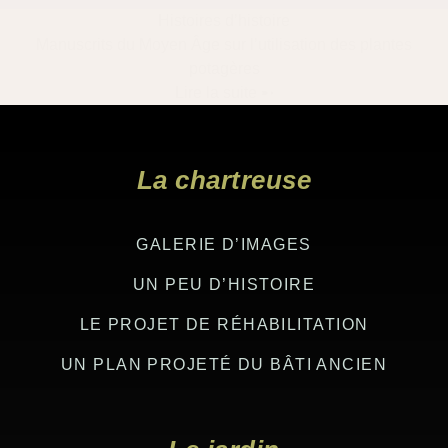
Histoires d’histoire
Manuscrits du Moyen Âge sur l’utilisation des plantes
potagères
Lire la suite ➸
Footer
La chartreuse
GALERIE D’IMAGES
UN PEU D’HISTOIRE
LE PROJET DE RÉHABILITATION
UN PLAN PROJETÉ DU BÂTI ANCIEN