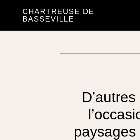
Passer
Passer
CHARTREUSE DE
au
au
BASSEVILLE
contenu
pied
principal
de
page
D’autres 
l’occasi
paysages e