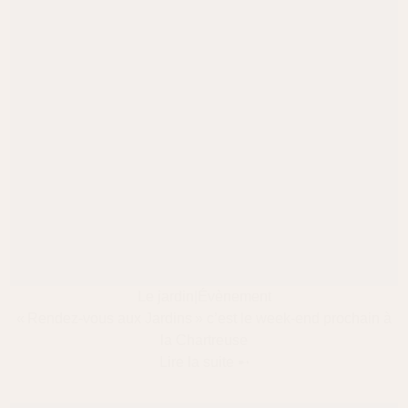
Le jardin
|
Évènement
« Rendez-vous aux Jardins » c’est le week-end prochain à
la Chartreuse
Lire la suite ➸