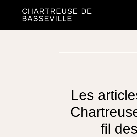
Passer
Passer
CHARTREUSE DE
au
au
BASSEVILLE
contenu
pied
principal
de
page
Les article
Chartreuse 
fil d