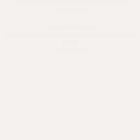
Infusion glacée de shiso rouge
(Perilla frutescens)
Lire la suite ➸
Le jardin
|
Évènement
Visite du jardin à l’occasion des Rendez-vous aux Jardins
2016
Lire la suite ➸