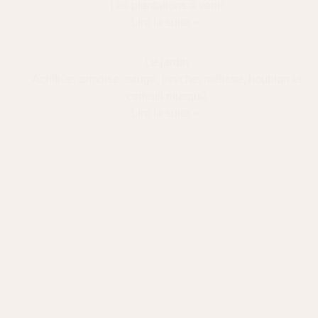
Les plantations à venir
Lire la suite ➸
Le jardin
Achillée, armoise, sauge, livèche, mélisse, houblon et
cerfeuil musqué
Lire la suite ➸