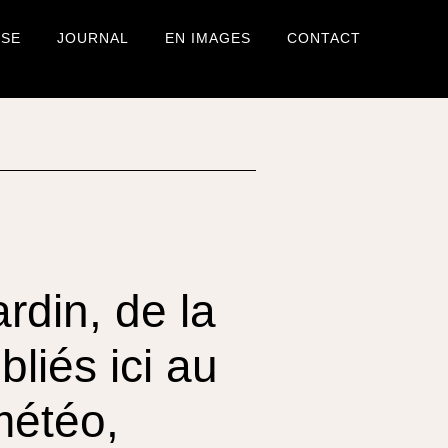
USE
JOURNAL
EN IMAGES
CONTACT
ardin, de la
bliés ici au
météo,