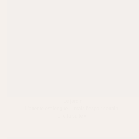
Le jardin
L’attente est longue… mais l’espoir certain !
Lire la suite ➸