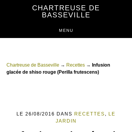
Passer
Passer
CHARTREUSE DE
au
au
BASSEVILLE
contenu
pied
principal
de
MENU
page
Chartreuse de Basseville
→
Recettes
→
Infusion
glacée de shiso rouge (Perilla frutescens)
LE 26/08/2016
DANS
RECETTES
,
LE
JARDIN