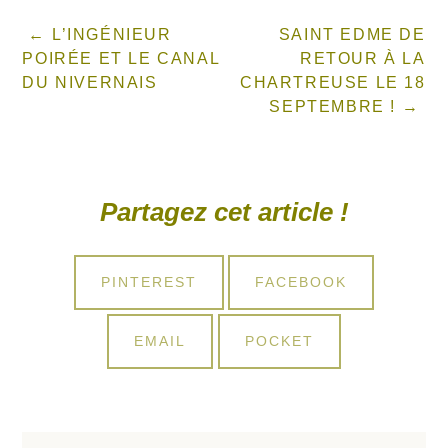
L’INGÉNIEUR
SAINT EDME DE
POIRÉE ET LE CANAL
RETOUR À LA
DU NIVERNAIS
CHARTREUSE LE 18
SEPTEMBRE !
Partagez cet article !
SHARE
SHARE
PINTEREST
FACEBOOK
ON
ON
SHARE
SHARE
EMAIL
POCKET
ON
ON