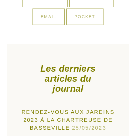
ON
ON
SHARE
SHARE
EMAIL
POCKET
ON
ON
Les derniers
articles du
journal
RENDEZ-VOUS AUX JARDINS
2023 À LA CHARTREUSE DE
BASSEVILLE
25/05/2023