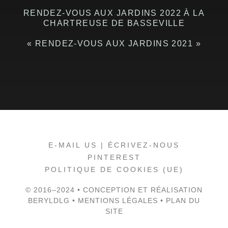
RENDEZ-VOUS AUX JARDINS 2022 À LA
CHARTREUSE DE BASSEVILLE
« RENDEZ-VOUS AUX JARDINS 2021 »
E-MAIL US | ÉCRIVEZ-NOUS
PINTEREST
POLITIQUE DE COOKIES (UE)
© 2016–2024 • CONCEPTION ET RÉALISATION
BERYLDLG
•
MENTIONS LÉGALES
•
PLAN DU
SITE