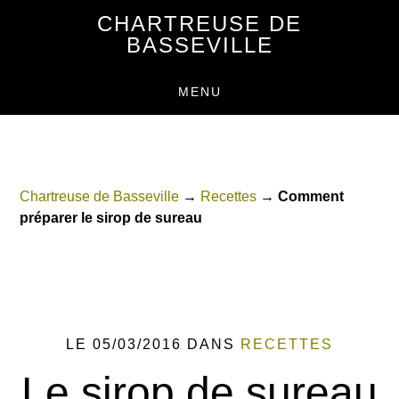
Passer
Passer
CHARTREUSE DE
au
au
BASSEVILLE
contenu
pied
principal
de
MENU
page
Chartreuse de Basseville
→
Recettes
→
Comment
préparer le sirop de sureau
LE 05/03/2016
DANS
RECETTES
Le sirop de sureau