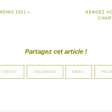
RDINS 2021 »
RENDEZ-VO
CHAR
Partagez cet article !
ARE
SHARE
SHARE
SHA
NTEREST
FACEBOOK
EMAIL
POC
ON
ON
ON