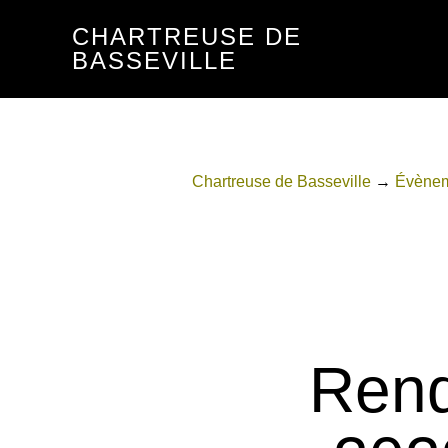
Passer
Passer
CHARTREUSE DE
au
au
BASSEVILLE
contenu
pied
principal
de
page
Chartreuse de Basseville
→
Évène
Rend