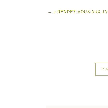
« RENDEZ-VOUS AUX JA
SH
PI
ON