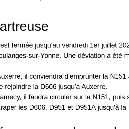
hartreuse
 est fermée jusqu’au vendredi 1er juillet 20
Coulanges-sur-Yonne. Une déviation a été m
xerre, il conviendra d’emprunter la N151 
 rejoindre la D606 jusqu’à Auxerre.
mecy, il faudra circuler sur la N151, puis
ttraper les D606, D951 et D951A jusqu’à la