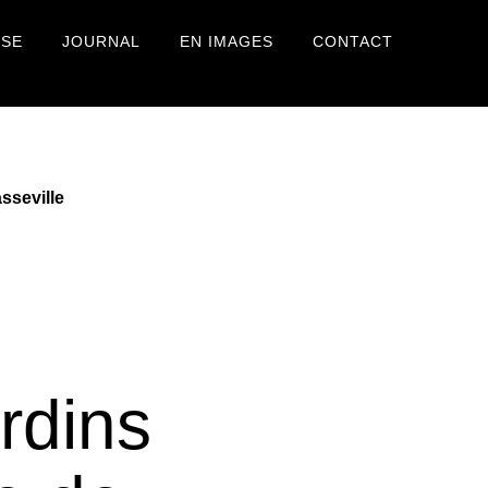
USE
JOURNAL
EN IMAGES
CONTACT
sseville
rdins