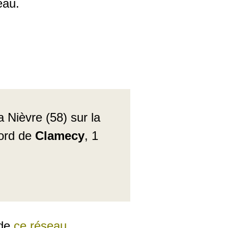
eau.
 Nièvre (58) sur la
nord de
Clamecy
, 1
 de
ce réseau