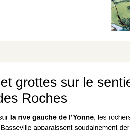
et grottes sur le senti
des Roches
 sur
la rive gauche de l’Yonne
, les roche
Basseville apparaissent soudainement derri