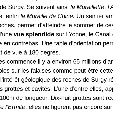
e de Surgy. Se suivent ainsi
la Muraillette
,
l’
et enfin
la Muraille de Chine
. Un sentier a
roches, permet d’atteindre le sommet de ce
 d’une
vue splendide
sur l’Yonne, le Canal 
e en contrebas. Une table d’orientation pe
nt de vue à 180 degrés.
ses commence il y a environ 65 millions d
ibles sur les falaises comme peut-être cette
 l’intérêt géologique des roches de Surgy 
grottes et cavités. L’une d’entre elles, a
100m de longueur. Dix-huit grottes sont re
de l’Ermite
, elles ne figurent pas encore sur