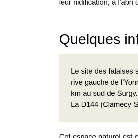
leur nidification, à l’ab
Quelques in
Le site des falaise
rive gauche de l’Yo
km au sud de Surgy.
La D144 (Clamecy-Su
Cet espace naturel est c