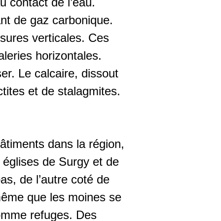
u contact de l’eau.
eant de gaz carbonique.
ssures verticales. Ces
aleries horizontales.
er. Le calcaire, dissout
ctites et de stalagmites.
âtiments dans la région,
s églises de Surgy et de
s, de l’autre coté de
t même que les moines se
 comme refuges. Des