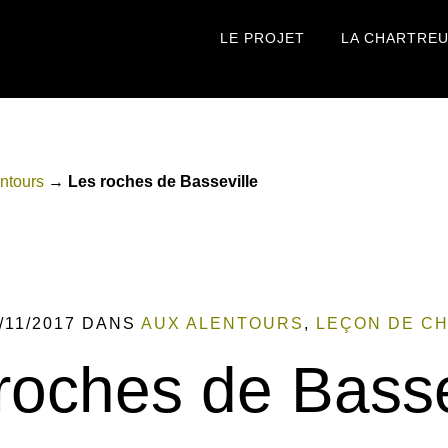
LE PROJET
LA CHARTRE
ntours
→
Les roches de Basseville
/11/2017
DANS
AUX ALENTOURS
,
LEÇON DE C
roches de Basse