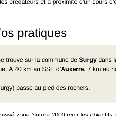
ri des prédateurs et à proximité d’un cours d’
fos pratiques
s se trouve sur la commune de
Surgy
dans la
nne. À 40 km au SSE d’
Auxerre
, 7 km au 
rgy) passe au pied des rochers.
lassé zone Natura 2000 (voir les objectifs