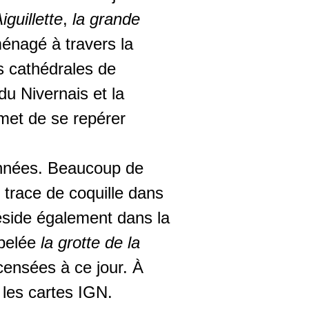
Aiguillette
,
la grande
ménagé à travers la
s cathédrales de
du Nivernais et la
rmet de se repérer
’années. Beaucoup de
 trace de coquille dans
réside également dans la
ppelée
la grotte de la
censées à ce jour. À
 les cartes IGN.