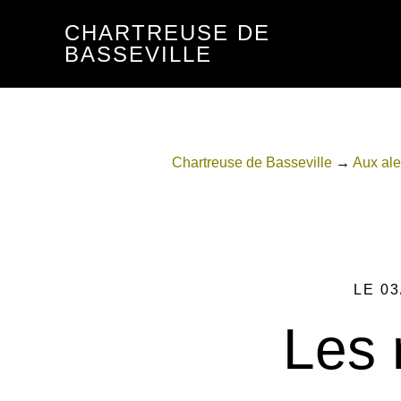
Passer
Passer
CHARTREUSE DE
au
au
BASSEVILLE
contenu
pied
principal
de
page
Chartreuse de Basseville
→
Aux ale
LE 03
Les 