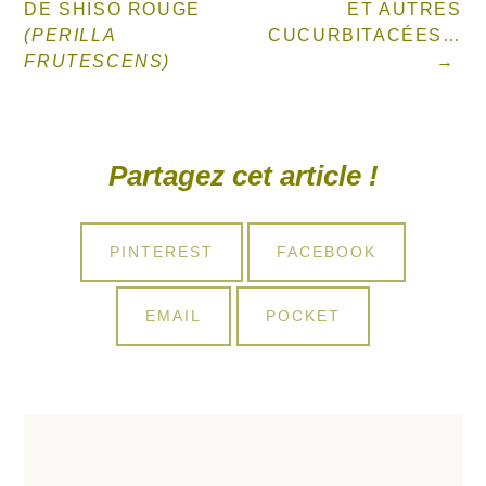
DE SHISO ROUGE
ET AUTRES
(PERILLA
CUCURBITACÉES…
FRUTESCENS)
Partagez cet article !
SHARE
SHARE
PINTEREST
FACEBOOK
ON
ON
SHARE
SHARE
EMAIL
POCKET
ON
ON