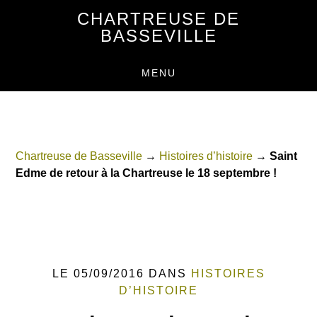
Passer
Passer
CHARTREUSE DE
au
au
BASSEVILLE
contenu
pied
principal
de
MENU
page
Chartreuse de Basseville
→
Histoires d’histoire
→
Saint
Edme de retour à la Chartreuse le 18 septembre !
LE 05/09/2016
DANS
HISTOIRES
D’HISTOIRE