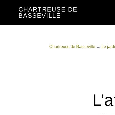
Passer
Passer
CHARTREUSE DE
au
au
BASSEVILLE
contenu
pied
principal
de
page
Chartreuse de Basseville
→
Le jard
L’