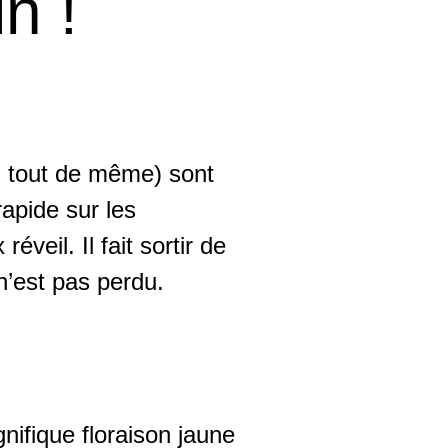
n !
5° tout de même) sont
rapide sur les
veil. Il fait sortir de
n’est pas perdu.
nifique floraison jaune