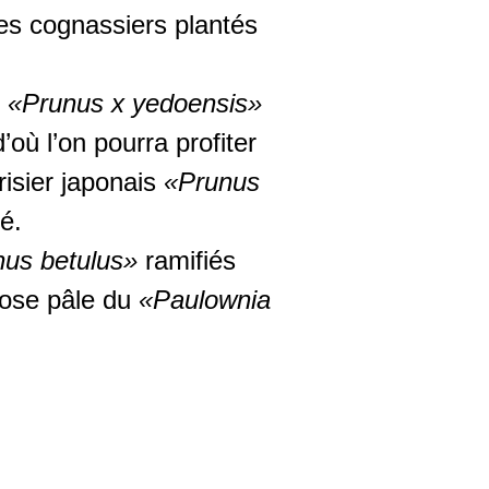
 les cognassiers plantés
s
«Prunus x yedoensis»
’où l’on pourra profiter
risier japonais
«Prunus
é.
nus betulus»
ramifiés
 rose pâle du
«Paulownia