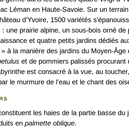
 lac Léman en Haute-Savoie. Sur un terrain
château d’Yvoire, 1500 variétés s’épanouiss
: une prairie alpine, un sous-bois orné de
naissance et quatre petits jardins dédiés a
» à la manière des jardins du Moyen-Âge e
betulus
et de pommiers palissés procurant 
byrinthe est consacré à la vue, au toucher,
par le murmure de l’eau et le chant des ois
ERS
nstituent les haies de la partie basse du j
nduits en
palmette oblique
.