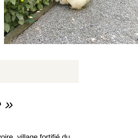
e »
re, village fortifié du