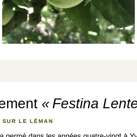
ntement
« Festina Lent
 SUR LE LÉMAN
 a germé dans les années quatre-vingt à Yvoi