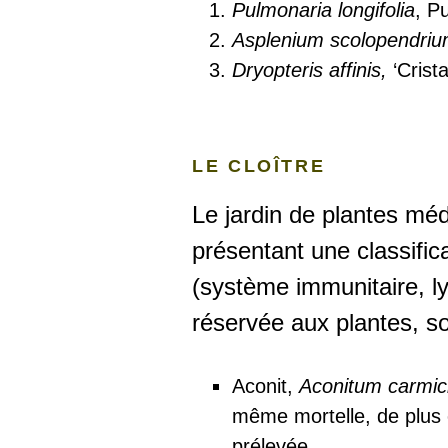
Pulmonaria longifolia
, P
Asplenium scolopendri
Dryopteris affinis,
‘Crist
LE CLOÎTRE
Le jardin de plantes mé
présentant une classific
(système immunitaire, ly
réservée aux plantes, so
Aconit,
Aconitum carmich
même mortelle, de plus e
prélevée.