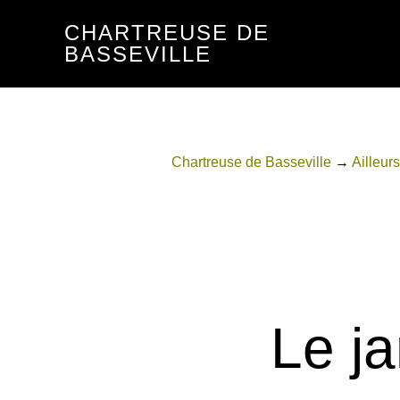
Passer
Passer
CHARTREUSE DE
au
au
BASSEVILLE
contenu
pied
principal
de
page
Chartreuse de Basseville
→
Ailleurs
Le j