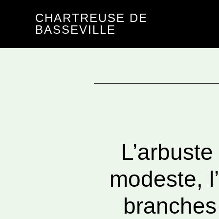
Passer
Passer
CHARTREUSE DE
au
au
BASSEVILLE
contenu
pied
principal
de
page
L’arbuste
modeste, l
branches 