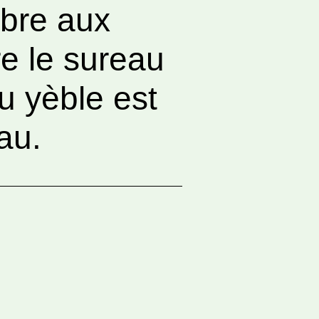
rbre aux
re le sureau
u yèble est
au.